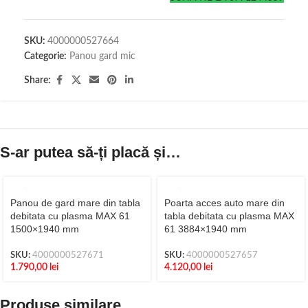
SKU:
4000000527664
Categorie:
Panou gard mic
Share:
S-ar putea să-ți placă și…
Panou de gard mare din tabla
Poarta acces auto mare din
debitata cu plasma MAX 61
tabla debitata cu plasma MAX
1500×1940 mm
61 3884×1940 mm
SKU:
4000000527671
SKU:
4000000527657
1.790,00
lei
4.120,00
lei
Produse similare