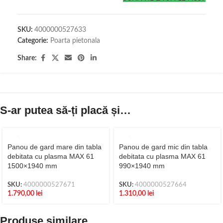
SKU:
4000000527633
Categorie:
Poarta pietonala
Share:
S-ar putea să-ți placă și…
Panou de gard mare din tabla
Panou de gard mic din tabla
debitata cu plasma MAX 61
debitata cu plasma MAX 61
1500×1940 mm
990×1940 mm
SKU:
4000000527671
SKU:
4000000527664
1.790,00
lei
1.310,00
lei
Produse similare