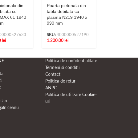
ietonala din
Poarta pietonala din
Poarta pietona
bitata cu
tabla debitata cu
tabla debitata
 MAX 61 1940
plasma N219 1940 x
plasma N309 
mm
990 mm
990 mm
00000527633
SKU:
4000000527190
SKU:
4000000
0
lei
1.200,00
lei
1.317,50
lei
NE
Politica de confidentialitate
Termeni si conditii
da
Contact
1
Politica de retur
t
ANPC
Politica de utilizare Cookie-
raian
uri
galniceanu