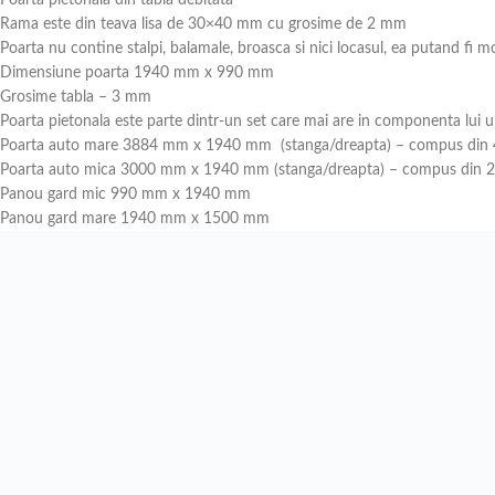
Poarta pietonala din tabla debitata
Rama este din teava lisa de 30×40 mm cu grosime de 2 mm
Poarta nu contine stalpi, balamale, broasca si nici locasul, ea putand fi mo
Dimensiune poarta 1940 mm x 990 mm
Grosime tabla – 3 mm
Poarta pietonala este parte dintr-un set care mai are in componenta lui 
Poarta auto mare 3884 mm x 1940 mm (stanga/dreapta) – compus din 4
Poarta auto mica 3000 mm x 1940 mm (stanga/dreapta) – compus din 2 
Panou gard mic 990 mm x 1940 mm
Panou gard mare 1940 mm x 1500 mm