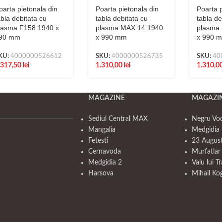
oarta pietonala din
Poarta pietonala din
Poarta p
abla debitata cu
tabla debitata cu
tabla de
lasma F158 1940 x
plasma MAX 14 1940
plasma
90 mm
x 990 mm
x 990 
KU:
4000000526612
SKU:
4000000526735
SKU:
40
.317,50
lei
1.310,00
lei
1.310,0
MAGAZINE
MAGAZI
Sediul Central MAX
Negru Vo
Mangalia
Medgidia 
Fetesti
23 Augus
Cernavoda
Murfatlar
Medgidia 2
Valu lui T
Harsova
Mihail Ko