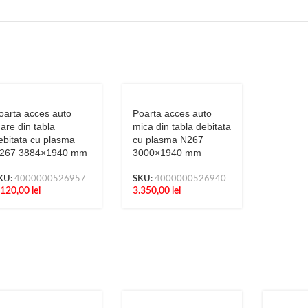
oarta acces auto
Poarta acces auto
are din tabla
mica din tabla debitata
ebitata cu plasma
cu plasma N267
267 3884×1940 mm
3000×1940 mm
KU:
4000000526957
SKU:
4000000526940
.120,00
lei
3.350,00
lei