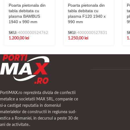
Poarta pietonala din
Poarta pietonala din
P
tabla debitata cu
tabla debitata cu
t
plasma BAMBUS
plasma F120 1940 x
p
1940 x 990 mm
990 mm
9
SKU:
4000000524762
SKU:
4000000527831
S
1.200,00
lei
1.250,00
lei
1
PortiMAX.ro reprezinta divizia de confectii
metalice a societatii MAX SRL, companie ce
si-a castigat reputatia in domeniul
materialelor de constructii in regiunea sud-
estica a Romaniei, in decursul a peste 30 de
ani de activitate..