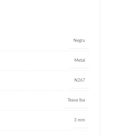
Negru
Metal
N267
Teava lisa
3 mm