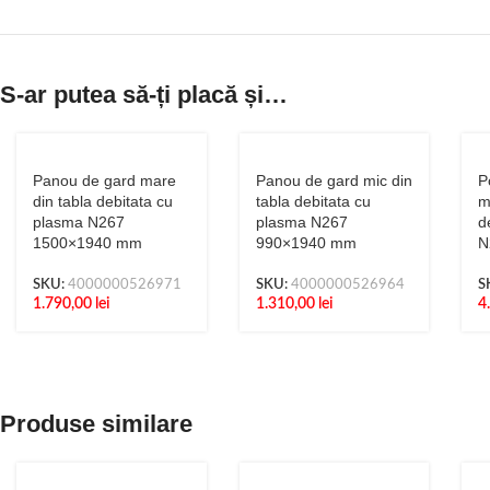
S-ar putea să-ți placă și…
Panou de gard mare
Panou de gard mic din
P
din tabla debitata cu
tabla debitata cu
m
plasma N267
plasma N267
d
1500×1940 mm
990×1940 mm
N
SKU:
4000000526971
SKU:
4000000526964
S
1.790,00
lei
1.310,00
lei
4
Produse similare