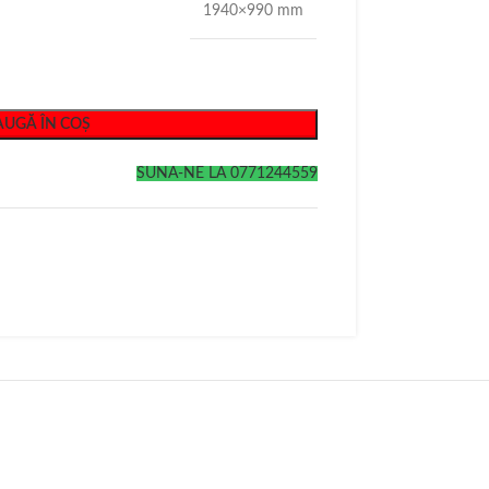
1940×990 mm
UGĂ ÎN COȘ
SUNA-NE LA 0771244559