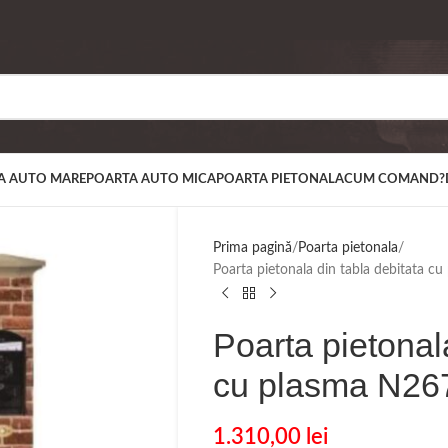
A AUTO MARE
POARTA AUTO MICA
POARTA PIETONALA
CUM COMAND?
Prima pagină
Poarta pietonala
Poarta pietonala din tabla debitata
Poarta pietonal
cu plasma N26
1.310,00
lei