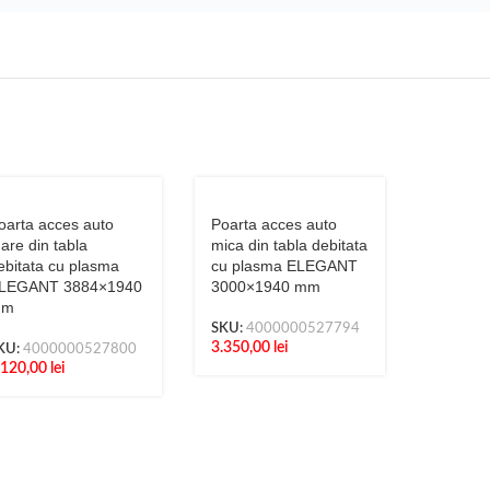
oarta acces auto
Poarta acces auto
are din tabla
mica din tabla debitata
ebitata cu plasma
cu plasma ELEGANT
LEGANT 3884×1940
3000×1940 mm
mm
SKU:
4000000527794
3.350,00
lei
KU:
4000000527800
.120,00
lei