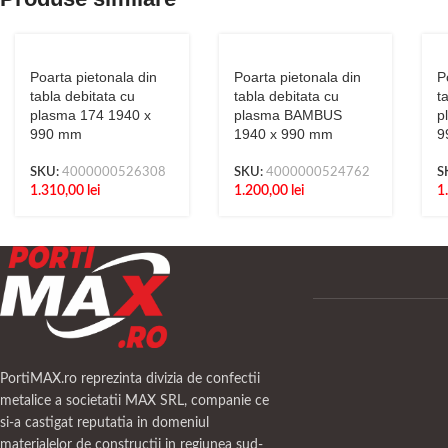
Poarta pietonala din
Poarta pietonala din
P
tabla debitata cu
tabla debitata cu
t
plasma 174 1940 x
plasma BAMBUS
p
990 mm
1940 x 990 mm
9
SKU:
4000000526308
SKU:
4000000524762
S
1.310,00
lei
1.200,00
lei
1
PortiMAX.ro reprezinta divizia de confectii
metalice a societatii MAX SRL, companie ce
si-a castigat reputatia in domeniul
materialelor de constructii in regiunea sud-