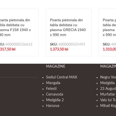
oarta pietonala din
Poarta pietonala din
Poarta p
abla debitata cu
tabla debitata cu
tabla de
lasma F158 1940 x
plasma GRECIA 1940
plasma
90 mm
x 990 mm
x 990 
KU:
4000000526612
SKU:
4000000525493
SKU:
40
.317,50
lei
1.373,50
lei
1.310,0
MAGAZINE
MAGAZI
Sediul Central MAX
Negru Vo
Mangalia
Medgidia 
Fetesti
23 Augus
Cernavoda
Murfatlar
Medgidia 2
Valu lui T
Harsova
Mihail Ko