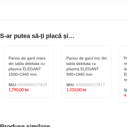
S-ar putea să-ți placă și…
Panou de gard mare
Panou de gard mic din
P
din tabla debitata cu
tabla debitata cu
m
plasma ELEGANT
plasma ELEGANT
d
1500×1940 mm
990×1940 mm
E
SKU:
4000000527824
SKU:
4000000527817
1.790,00
lei
1.310,00
lei
S
4
Produse similare