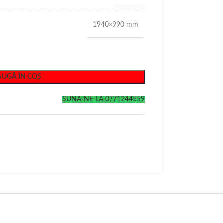
1940×990 mm
UGĂ ÎN COȘ
SUNA-NE LA 0771244559