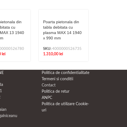
ietonala din
Poarta pietonala din
Poarta pietona
bitata cu
tabla debitata cu
tabla debitata
 MAX 13 1940
plasma MAX 14 1940
plasma MAX 1
mm
x 990 mm
x 990 mm
00000526780
SKU:
4000000526735
SKU:
4000000
0
lei
1.310,00
lei
1.204,50
lei
NE
Politica de confidentialitate
Termeni si conditii
da
Contact
1
Politica de retur
t
ANPC
Politica de utilizare Cookie-
raian
uri
galniceanu