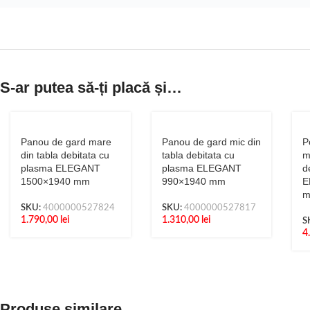
S-ar putea să-ți placă și…
Panou de gard mare
Panou de gard mic din
P
din tabla debitata cu
tabla debitata cu
m
plasma ELEGANT
plasma ELEGANT
d
1500×1940 mm
990×1940 mm
E
SKU:
4000000527824
SKU:
4000000527817
1.790,00
lei
1.310,00
lei
S
4
Produse similare