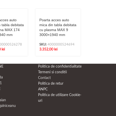
acces auto
Poarta acces auto
Poarta acces 
 tabla debitata
mica din tabla debitata
mica din tabla
sma MAX 174
cu plasma MAX 9
cu plasma N2
940 mm
3000×1940 mm
3000×1940 m
00000526278
SKU:
4000000524694
SKU:
4000000
0
lei
3.352,00
lei
3.100,00
lei
NE
Politica de confidentialitate
Termeni si conditii
da
Contact
1
Politica de retur
t
ANPC
Politica de utilizare Cookie-
raian
uri
galniceanu