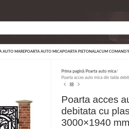
A AUTO MARE
POARTA AUTO MICA
POARTA PIETONALA
CUM COMAND?
Prima pagină
Poarta auto mica
Poarta acces auto mica din tabla d
Poarta acces au
debitata cu p
3000×1940 m