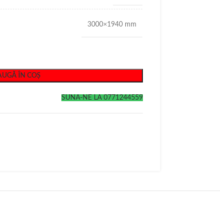
3000×1940 mm
UGĂ ÎN COȘ
SUNA-NE LA 0771244559