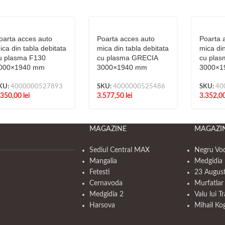
oarta acces auto
Poarta acces auto
Poarta 
ica din tabla debitata
mica din tabla debitata
mica din
u plasma F130
cu plasma GRECIA
cu pla
000×1940 mm
3000×1940 mm
3000×1
KU:
4000000527893
SKU:
4000000525486
SKU:
40
.350,00
lei
3.577,50
lei
3.352,0
MAGAZINE
MAGAZI
Sediul Central MAX
Negru Vo
Mangalia
Medgidia 
Fetesti
23 Augus
Cernavoda
Murfatlar
Medgidia 2
Valu lui T
Harsova
Mihail Ko