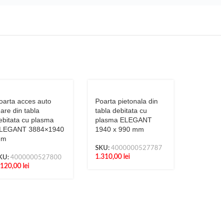
oarta acces auto
Poarta pietonala din
are din tabla
tabla debitata cu
ebitata cu plasma
plasma ELEGANT
LEGANT 3884×1940
1940 x 990 mm
mm
SKU:
4000000527787
1.310,00
lei
KU:
4000000527800
.120,00
lei