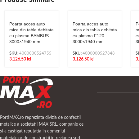
Poarta acces auto
Poarta acces auto
P
mica din tabla debitata
mica din tabla debitata
m
cu plasma BAMBUS
cu plasma F120
c
3000×1940 mm
3000×1940 mm
3
SKU:
4000000524755
SKU:
4000000527848
S
3.126,50
lei
3.126,50
lei
3
PortiMAX.ro reprezinta divizia de confectii
metalice a societatii MAX SRL, companie ce
si-a castigat reputatia in domeniul
materialelor de constructii in regiunea sud-