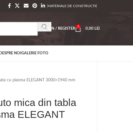
MATERIALE DE CONSTRUCTII
0
LOGIN / REGISTER
0,00
LEI
DESPRE NOI
GALERIE FOTO
ebitata cu plasma ELEGANT 3000×1940 mm
to mica din tabla
lasma ELEGANT
m