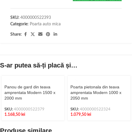
SKU:
4000000522393
Categorie:
Poarta auto mica
Share:
S-ar putea să-ți placă și…
Panou de gard din teava
Poarta pietonala din teava
amprentata Modern 1500 x
amprentata Modern 1000 x
2000 mm
2050 mm
SKU:
4000000522379
SKU:
4000000522324
1.168,50
lei
1.079,50
lei
Produse similare