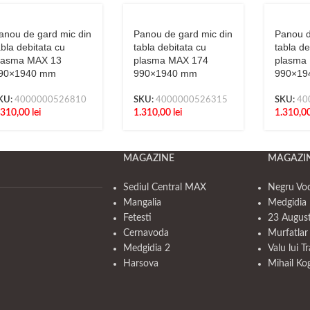
anou de gard mic din
Panou de gard mic din
Panou d
abla debitata cu
tabla debitata cu
tabla de
lasma MAX 13
plasma MAX 174
plasma
90×1940 mm
990×1940 mm
990×19
KU:
4000000526810
SKU:
4000000526315
SKU:
40
.310,00
lei
1.310,00
lei
1.310,0
MAGAZINE
MAGAZI
Sediul Central MAX
Negru Vo
Mangalia
Medgidia 
Fetesti
23 Augus
Cernavoda
Murfatlar
Medgidia 2
Valu lui T
Harsova
Mihail Ko