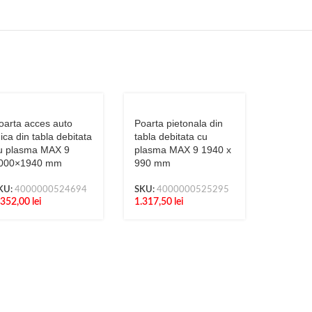
oarta acces auto
Poarta pietonala din
ica din tabla debitata
tabla debitata cu
u plasma MAX 9
plasma MAX 9 1940 x
000×1940 mm
990 mm
KU:
4000000524694
SKU:
4000000525295
.352,00
lei
1.317,50
lei