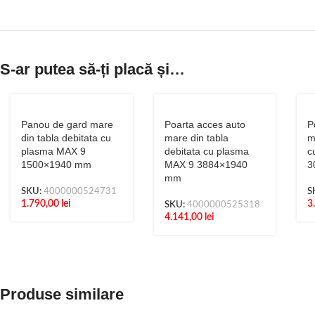
S-ar putea să-ți placă și…
Panou de gard mare
Poarta acces auto
P
din tabla debitata cu
mare din tabla
m
plasma MAX 9
debitata cu plasma
c
1500×1940 mm
MAX 9 3884×1940
3
mm
SKU:
4000000524731
S
1.790,00
lei
3
SKU:
4000000525318
4.141,00
lei
Produse similare