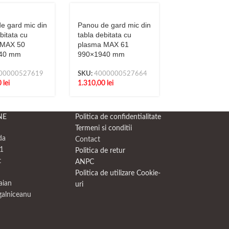
e gard mic din
Panou de gard mic din
Panou de gard
bitata cu
tabla debitata cu
tabla debitata
 MAX 50
plasma MAX 61
plasma N309
40 mm
990×1940 mm
990×1940 mm
00000527619
SKU:
4000000527664
SKU:
4000000
0
lei
1.310,00
lei
1.310,00
lei
NE
Politica de confidentialitate
Termeni si conditii
da
Contact
1
Politica de retur
t
ANPC
Politica de utilizare Cookie-
raian
uri
galniceanu