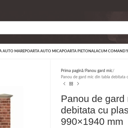
A AUTO MARE
POARTA AUTO MICA
POARTA PIETONALA
CUM COMAND?
Prima pagină
Panou gard mic
Panou de gard mic din tabla debita
Panou de gard m
debitata cu pl
990×1940 mm