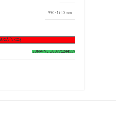
990×1940 mm
UGĂ ÎN COȘ
SUNA-NE LA 0771244559