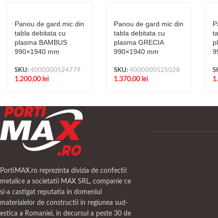
Panou de gard mic din
Panou de gard mic din
P
tabla debitata cu
tabla debitata cu
t
plasma BAMBUS
plasma GRECIA
p
990×1940 mm
990×1940 mm
9
SKU:
4000000524779
SKU:
4000000525028
S
1.200,00
lei
1.370,00
lei
1
PortiMAX.ro reprezinta divizia de confectii
metalice a societatii MAX SRL, companie ce
si-a castigat reputatia in domeniul
materialelor de constructii in regiunea sud-
estica a Romaniei, in decursul a peste 30 de