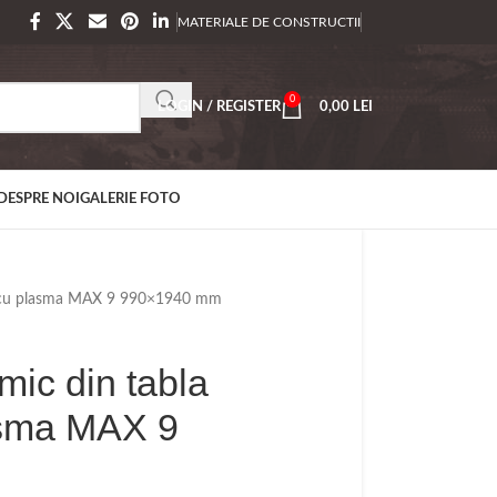
MATERIALE DE CONSTRUCTII
0
LOGIN / REGISTER
0,00
LEI
DESPRE NOI
GALERIE FOTO
ta cu plasma MAX 9 990×1940 mm
ic din tabla
asma MAX 9