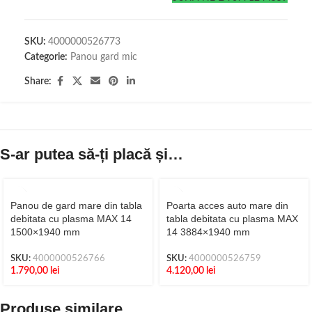
SKU:
4000000526773
Categorie:
Panou gard mic
Share:
S-ar putea să-ți placă și…
Panou de gard mare din tabla
Poarta acces auto mare din
debitata cu plasma MAX 14
tabla debitata cu plasma MAX
1500×1940 mm
14 3884×1940 mm
SKU:
4000000526766
SKU:
4000000526759
1.790,00
lei
4.120,00
lei
Produse similare