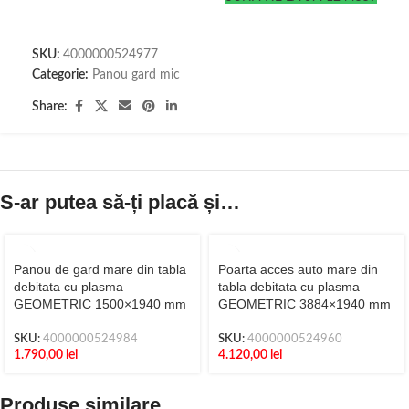
SKU:
4000000524977
Categorie:
Panou gard mic
Share:
S-ar putea să-ți placă și…
Panou de gard mare din tabla
Poarta acces auto mare din
debitata cu plasma
tabla debitata cu plasma
GEOMETRIC 1500×1940 mm
GEOMETRIC 3884×1940 mm
SKU:
4000000524984
SKU:
4000000524960
1.790,00
lei
4.120,00
lei
Produse similare