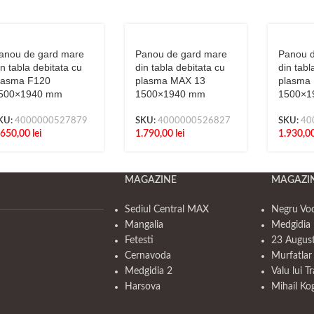
anou de gard mare
Panou de gard mare
Panou d
in tabla debitata cu
din tabla debitata cu
din tabl
lasma F120
plasma MAX 13
plasma
500×1940 mm
1500×1940 mm
1500×1
KU:
4000000527879
SKU:
4000000526827
SKU:
40
.650,00
lei
1.790,00
lei
1.930,0
MAGAZINE
MAGAZI
Sediul Central MAX
Negru Vo
Mangalia
Medgidia 
Fetesti
23 Augus
Cernavoda
Murfatlar
Medgidia 2
Valu lui T
Harsova
Mihail Ko