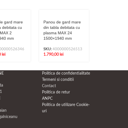
e gard mare
Panou de gard mare
Panou de gar
a debitata cu
din tabla debitata cu
din tabla debit
 MAX 2
plasma MAX 24
plasma MAX 3
940 mm
1500×1940 mm
mm x 1940 m
00000526346
SKU:
4000000526513
SKU:
4000000
0
lei
1.790,00
lei
1.790,00
lei
NE
Politica de confidentialitate
Termeni si conditii
da
Contact
1
Politica de retur
t
ANPC
Politica de utilizare Cookie-
raian
uri
galniceanu