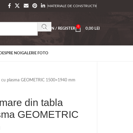
MATERIALE DE CONSTRUCTII
0
LOGIN / REGISTER
0,00
LEI
DESPRE NOI
GALERIE FOTO
tata cu plasma GEOMETRIC 1500×1940 mm
mare din tabla
lasma GEOMETRIC
m