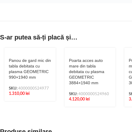
S-ar putea să-ți placă și…
Panou de gard mic din
Poarta acces auto
P
tabla debitata cu
mare din tabla
m
plasma GEOMETRIC
debitata cu plasma
c
990×1940 mm
GEOMETRIC
G
3884×1940 mm
3
SKU:
4000000524977
1.310,00
lei
SKU:
4000000524960
S
4.120,00
lei
3
Produse similare