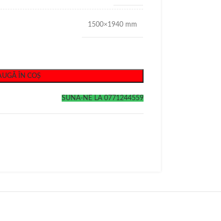
1500×1940 mm
UGĂ ÎN COȘ
SUNA-NE LA 0771244559