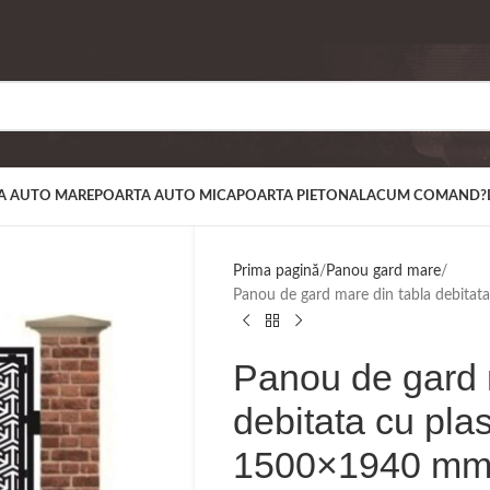
A AUTO MARE
POARTA AUTO MICA
POARTA PIETONALA
CUM COMAND?
Prima pagină
Panou gard mare
Panou de gard mare din tabla debi
Panou de gard 
debitata cu p
1500×1940 m