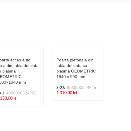
oarta acces auto
Poarta pietonala din
ica din tabla debitata
tabla debitata cu
u plasma
plasma GEOMETRIC
EOMETRIC
1940 x 990 mm
000×1940 mm
SKU:
4000000524946
1.310,00
lei
KU:
4000000524953
.350,00
lei