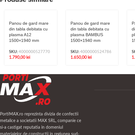
Panou de gard mare
Panou de gard mare
P
din tabla debitata cu
din tabla debitata cu
d
plasma A12
plasma BAMBUS
p
1500×1940 mm
1500×1940 mm
1
SKU:
4000000527770
SKU:
4000000524786
S
1.790,00
lei
1.650,00
lei
1
PortiMAX.ro reprezinta divizia de confectii
metalice a societatii MAX SRL, companie ce
si-a castigat reputatia in domeniul
materialelor de constructii in regiunea sud-