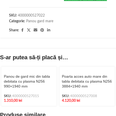
SKU:
4000000527022
Categorie:
Panou gard mare
Share:
S-ar putea să-ți placă și…
Panou de gard mic din tabla
Poarta acces auto mare din
debitata cu plasma N256
tabla debitata cu plasma N256
990×1940 mm
3884×1940 mm
SKU:
4000000527015
SKU:
4000000527008
1.310,00
lei
4.120,00
lei
Produse similare