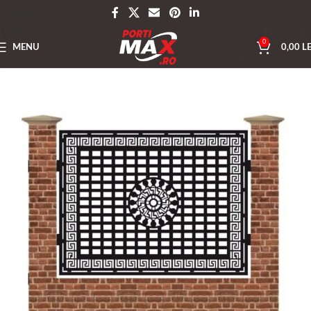
Skip to navigation
Skip to main content
0
MENU
0,00
LE