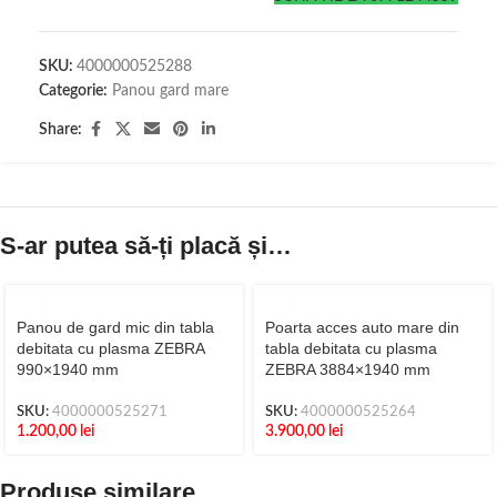
SKU:
4000000525288
Categorie:
Panou gard mare
Share:
S-ar putea să-ți placă și…
Panou de gard mic din tabla
Poarta acces auto mare din
debitata cu plasma ZEBRA
tabla debitata cu plasma
990×1940 mm
ZEBRA 3884×1940 mm
SKU:
4000000525271
SKU:
4000000525264
1.200,00
lei
3.900,00
lei
Produse similare