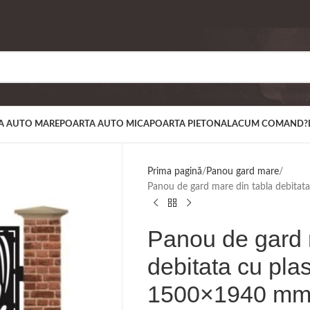
A AUTO MARE
POARTA AUTO MICA
POARTA PIETONALA
CUM COMAND?
Prima pagină
Panou gard mare
Panou de gard mare din tabla debit
Panou de gard 
debitata cu pl
1500×1940 m