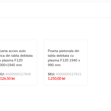
oarta acces auto
Poarta pietonala din
ica din tabla debitata
tabla debitata cu
u plasma F120
plasma F120 1940 x
000×1940 mm
990 mm
KU:
4000000527848
SKU:
4000000527831
.126,50
lei
1.250,00
lei