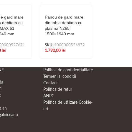
e gard mare
Panou de gard mare
Panou de gar
a debitata cu
din tabla debitata cu
din tabla debit
 MAX 61
plasma N265
plasma N267
940 mm
1500×1940 mm
1500×1940 m
00000527671
SKU:
4000000526872
SKU:
4000000
0
lei
1.790,00
lei
1.790,00
lei
NE
Politica de confidentialitate
Termeni si conditii
da
Contact
1
Politica de retur
t
ANPC
Politica de utilizare Cookie-
raian
uri
galniceanu