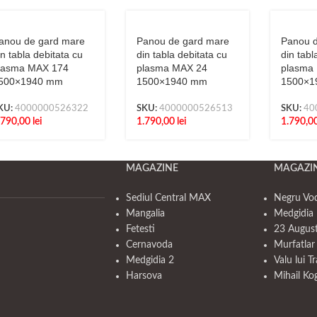
anou de gard mare
Panou de gard mare
Panou d
in tabla debitata cu
din tabla debitata cu
din tabl
lasma MAX 174
plasma MAX 24
plasma
500×1940 mm
1500×1940 mm
1500×1
KU:
4000000526322
SKU:
4000000526513
SKU:
40
.790,00
lei
1.790,00
lei
1.790,0
MAGAZINE
MAGAZI
Sediul Central MAX
Negru Vo
Mangalia
Medgidia 
Fetesti
23 Augus
Cernavoda
Murfatlar
Medgidia 2
Valu lui T
Harsova
Mihail Ko