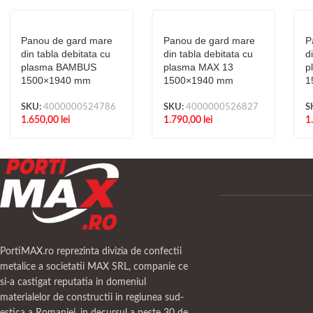
Panou de gard mare
Panou de gard mare
P
din tabla debitata cu
din tabla debitata cu
d
plasma BAMBUS
plasma MAX 13
p
1500×1940 mm
1500×1940 mm
1
SKU:
4000000524786
SKU:
4000000526827
S
1.650,00
lei
1.790,00
lei
1
PortiMAX.ro reprezinta divizia de confectii
metalice a societatii MAX SRL, companie ce
si-a castigat reputatia in domeniul
materialelor de constructii in regiunea sud-