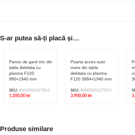
S-ar putea să-ți placă și…
Panou de gard mic din
Poarta acces auto
P
tabla debitata cu
mare din tabla
m
plasma F120
debitata cu plasma
c
990×1940 mm
F120 3884×1940 mm
3
SKU:
4000000527862
SKU:
4000000527855
S
1.200,00
lei
3.900,00
lei
3
Produse similare