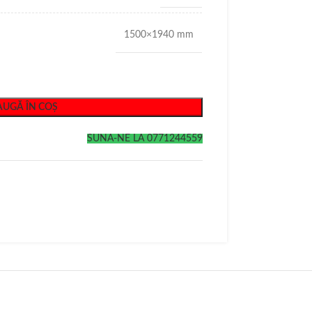
1500×1940 mm
UGĂ ÎN COȘ
SUNA-NE LA 0771244559