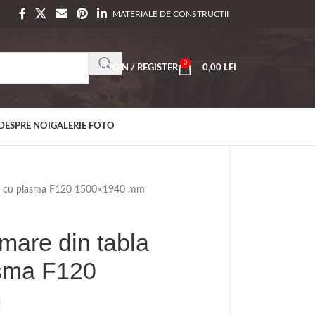
MATERIALE DE CONSTRUCTII
0
LOGIN / REGISTER
0,00
LEI
DESPRE NOI
GALERIE FOTO
ata cu plasma F120 1500×1940 mm
mare din tabla
asma F120
m