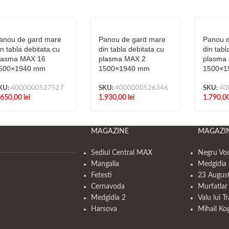
anou de gard mare
Panou de gard mare
Panou d
in tabla debitata cu
din tabla debitata cu
din tabl
lasma MAX 16
plasma MAX 2
plasma
500×1940 mm
1500×1940 mm
1500×1
KU:
4000000527527
SKU:
4000000526346
SKU:
40
.650,00
lei
1.930,00
lei
1.790,0
MAGAZINE
MAGAZI
Sediul Central MAX
Negru Vo
Mangalia
Medgidia 
Fetesti
23 Augus
Cernavoda
Murfatlar
Medgidia 2
Valu lui T
Harsova
Mihail Ko