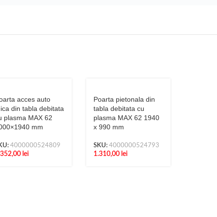
oarta acces auto
Poarta pietonala din
ica din tabla debitata
tabla debitata cu
u plasma MAX 62
plasma MAX 62 1940
000×1940 mm
x 990 mm
KU:
4000000524809
SKU:
4000000524793
.352,00
lei
1.310,00
lei