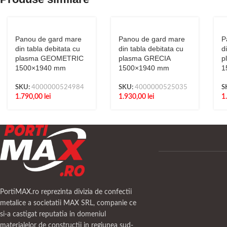
Panou de gard mare
Panou de gard mare
P
din tabla debitata cu
din tabla debitata cu
d
plasma GEOMETRIC
plasma GRECIA
p
1500×1940 mm
1500×1940 mm
1
SKU:
4000000524984
SKU:
4000000525035
S
1.790,00
lei
1.930,00
lei
1
PortiMAX.ro reprezinta divizia de confectii
metalice a societatii MAX SRL, companie ce
si-a castigat reputatia in domeniul
materialelor de constructii in regiunea sud-