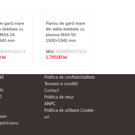
e gard mare
Panou de gard mare
Panou de gar
a debitata cu
din tabla debitata cu
din tabla debit
 MAX 24
plasma MAX 50
plasma MAX 9
940 mm
1500×1940 mm
1500×1940 m
00000526513
SKU:
4000000527626
SKU:
4000000
0
lei
1.790,00
lei
1.790,00
lei
NE
Politica de confidentialitate
Termeni si conditii
da
Contact
1
Politica de retur
t
ANPC
Politica de utilizare Cookie-
raian
uri
galniceanu