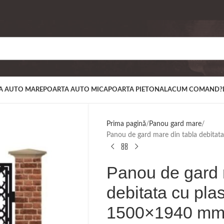
A AUTO MARE
POARTA AUTO MICA
POARTA PIETONALA
CUM COMAND?
Prima pagină
Panou gard mare
Panou de gard mare din tabla debit
Panou de gard 
debitata cu pl
1500×1940 m