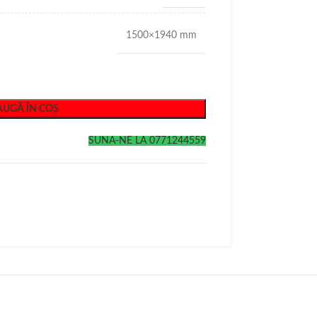
1500×1940 mm
UGĂ ÎN COȘ
SUNA-NE LA 0771244559