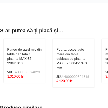
S-ar putea să-ți placă și…
Panou de gard mic din
Poarta acces auto
P
tabla debitata cu
mare din tabla
m
plasma MAX 62
debitata cu plasma
c
990×1940 mm
MAX 62 3884×1940
3
mm
SKU:
4000000524823
S
1.310,00
lei
3
SKU:
4000000524816
4.120,00
lei
Produse similare