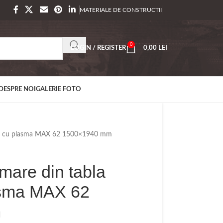
MATERIALE DE CONSTRUCTII
0
LOGIN / REGISTER
0,00
LEI
DESPRE NOI
GALERIE FOTO
ata cu plasma MAX 62 1500×1940 mm
mare din tabla
asma MAX 62
m