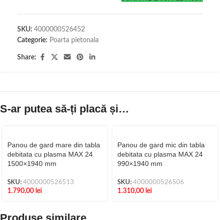
SKU:
4000000526452
Categorie:
Poarta pietonala
Share:
S-ar putea să-ți placă și…
Panou de gard mare din tabla
Panou de gard mic din tabla
debitata cu plasma MAX 24
debitata cu plasma MAX 24
1500×1940 mm
990×1940 mm
SKU:
4000000526513
SKU:
4000000526506
1.790,00
lei
1.310,00
lei
Produse similare