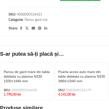
SKU:
4000000526421
Categorie:
Panou gard mic
Share:
S-ar putea să-ți placă și…
Panou de gard mare din tabla
Poarta acces auto mare din
debitata cu plasma N330
tabla debitata cu plasma N330
1500×1940 mm
3884×1940 mm
SKU:
4000000526438
SKU:
4000000526179
1.790,00
lei
4.141,00
lei
Produse similare