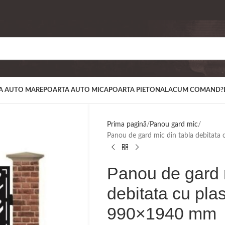
A AUTO MARE
POARTA AUTO MICA
POARTA PIETONALA
CUM COMAND?
Prima pagină
Panou gard mic
Panou de gard mic din tabla debita
Panou de gard m
debitata cu pl
990×1940 mm