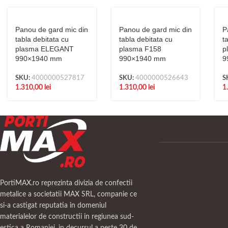
Panou de gard mic din
Panou de gard mic din
P
tabla debitata cu
tabla debitata cu
t
plasma ELEGANT
plasma F158
p
990×1940 mm
990×1940 mm
9
SKU:
4000000527817
SKU:
4000000526643
S
1.310,00
lei
1.310,00
lei
1
PortiMAX.ro reprezinta divizia de confectii
metalice a societatii MAX SRL, companie ce
si-a castigat reputatia in domeniul
materialelor de constructii in regiunea sud-