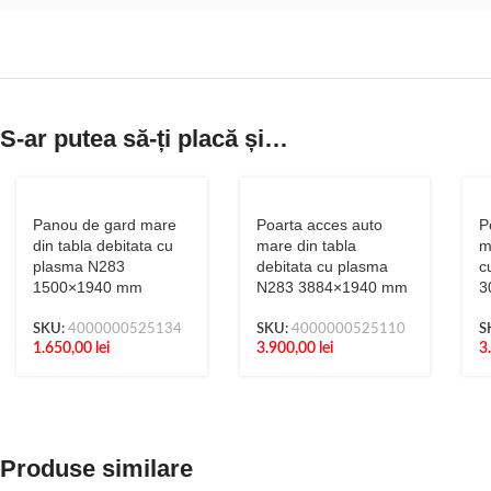
S-ar putea să-ți placă și…
Panou de gard mare
Poarta acces auto
P
din tabla debitata cu
mare din tabla
m
plasma N283
debitata cu plasma
c
1500×1940 mm
N283 3884×1940 mm
3
SKU:
4000000525134
SKU:
4000000525110
S
1.650,00
lei
3.900,00
lei
3
Produse similare