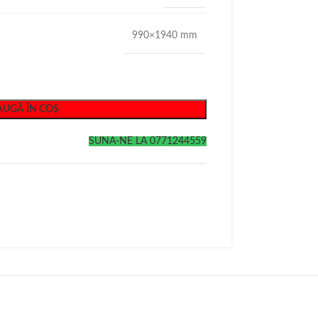
990×1940 mm
UGĂ ÎN COȘ
SUNA-NE LA 0771244559