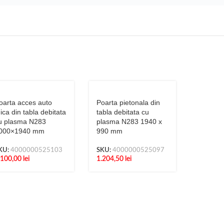
oarta acces auto
Poarta pietonala din
ica din tabla debitata
tabla debitata cu
u plasma N283
plasma N283 1940 x
000×1940 mm
990 mm
KU:
4000000525103
SKU:
4000000525097
.100,00
lei
1.204,50
lei