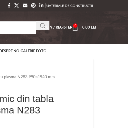
MATERIALE DE CONSTRUCTII
0
LOGIN / REGISTER
0,00
LEI
DESPRE NOI
GALERIE FOTO
ta cu plasma N283 990×1940 mm
ic din tabla
asma N283