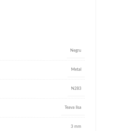
Negru
Metal
N283
Teava lisa
3 mm