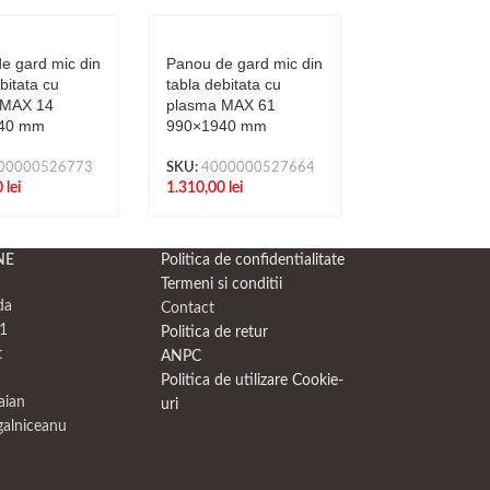
e gard mic din
Panou de gard mic din
Panou de gard
bitata cu
tabla debitata cu
tabla debitata
 MAX 14
plasma MAX 61
plasma MAX 
40 mm
990×1940 mm
990×1940 mm
00000526773
SKU:
4000000527664
SKU:
4000000
0
lei
1.310,00
lei
1.310,00
lei
NE
Politica de confidentialitate
Termeni si conditii
da
Contact
1
Politica de retur
t
ANPC
Politica de utilizare Cookie-
raian
uri
galniceanu