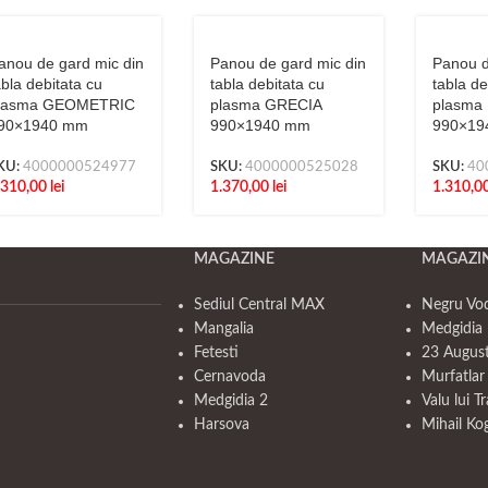
anou de gard mic din
Panou de gard mic din
Panou d
abla debitata cu
tabla debitata cu
tabla de
lasma GEOMETRIC
plasma GRECIA
plasma
90×1940 mm
990×1940 mm
990×19
KU:
4000000524977
SKU:
4000000525028
SKU:
40
.310,00
lei
1.370,00
lei
1.310,0
MAGAZINE
MAGAZI
Sediul Central MAX
Negru Vo
Mangalia
Medgidia 
Fetesti
23 Augus
Cernavoda
Murfatlar
Medgidia 2
Valu lui T
Harsova
Mihail Ko