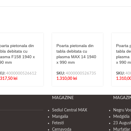
oarta pietonala din
Poarta pietonala din
Poarta p
abla debitata cu
tabla debitata cu
tabla de
lasma F158 1940 x
plasma MAX 14 1940
plasma
90 mm
x 990 mm
x 990 
KU:
4000000526612
SKU:
4000000526735
SKU:
40
.317,50
lei
1.310,00
lei
1.310,0
MAGAZINE
MAGAZI
Sediul Central MAX
Negru Vo
Mangalia
Medgidia 
Fetesti
23 Augus
Cernavoda
Murfatlar