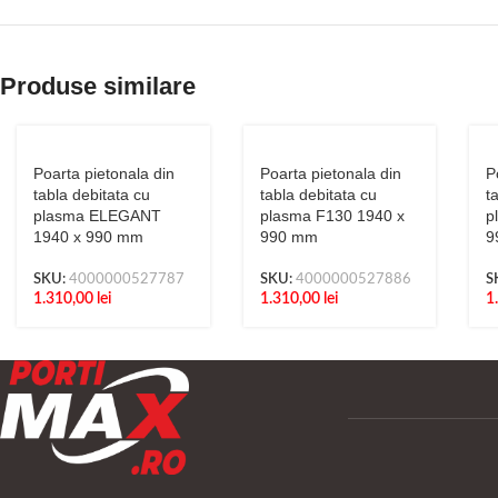
Produse similare
Poarta pietonala din
Poarta pietonala din
P
tabla debitata cu
tabla debitata cu
t
plasma ELEGANT
plasma F130 1940 x
p
1940 x 990 mm
990 mm
9
SKU:
4000000527787
SKU:
4000000527886
S
1.310,00
lei
1.310,00
lei
1