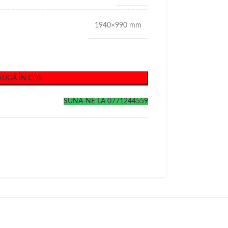
1940×990 mm
UGĂ ÎN COȘ
SUNA-NE LA 0771244559