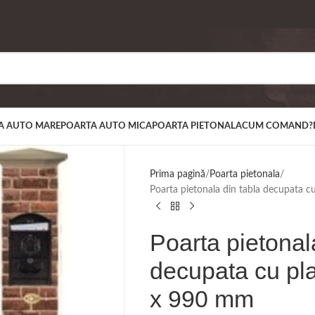
A AUTO MARE
POARTA AUTO MICA
POARTA PIETONALA
CUM COMAND?
Prima pagină
Poarta pietonala
Poarta pietonala din tabla decupata
Poarta pietonal
decupata cu p
x 990 mm