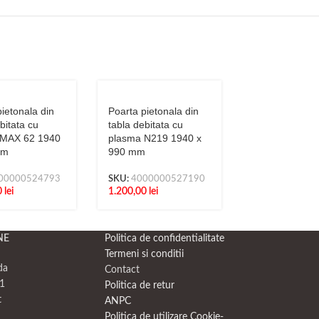
ietonala din
Poarta pietonala din
Poarta pietona
bitata cu
tabla debitata cu
tabla debitata
 MAX 62 1940
plasma N219 1940 x
plasma N265 
mm
990 mm
990 mm
00000524793
SKU:
4000000527190
SKU:
4000000
0
lei
1.200,00
lei
1.317,50
lei
NE
Politica de confidentialitate
Termeni si conditii
da
Contact
1
Politica de retur
t
ANPC
Politica de utilizare Cookie-