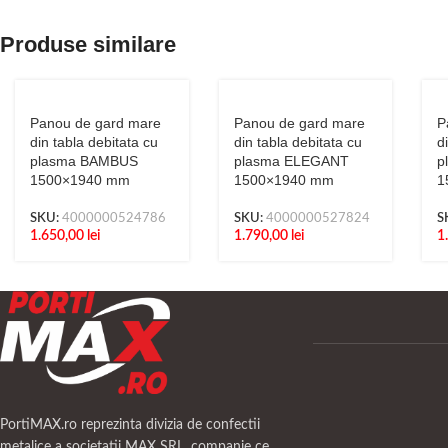
Produse similare
Panou de gard mare
Panou de gard mare
P
din tabla debitata cu
din tabla debitata cu
d
plasma BAMBUS
plasma ELEGANT
p
1500×1940 mm
1500×1940 mm
1
SKU:
4000000524786
SKU:
4000000527824
S
1.650,00
lei
1.790,00
lei
1
PortiMAX.ro reprezinta divizia de confectii
metalice a societatii MAX SRL, companie ce