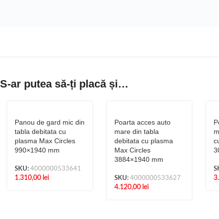
S-ar putea să-ți placă și…
Panou de gard mic din
Poarta acces auto
P
tabla debitata cu
mare din tabla
m
plasma Max Circles
debitata cu plasma
c
990×1940 mm
Max Circles
3
3884×1940 mm
SKU:
4000000533641
S
1.310,00
lei
3
SKU:
4000000533627
4.120,00
lei