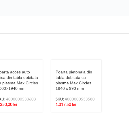
oarta acces auto
Poarta pietonala din
ica din tabla debitata
tabla debitata cu
u plasma Max Circles
plasma Max Circles
000×1940 mm
1940 x 990 mm
KU:
4000000533603
SKU:
4000000533580
.350,00
lei
1.317,50
lei