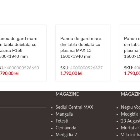
anou de gard mare
Panou de gard mare
Panou d
in tabla debitata cu
din tabla debitata cu
din tabl
lasma F158
plasma MAX 13
plasma
500×1940 mm
1500×1940 mm
1500×1
KU:
4000000526650
SKU:
4000000526827
SKU:
40
.790,00
lei
1.790,00
lei
1.790,0
MAGAZINE
MAGAZI
Sediul Central MAX
Negru Vo
Mangalia
Medgidia 
Fetesti
23 Augus
Cernavoda
Murfatlar
Medgidia 2
Valu lui T