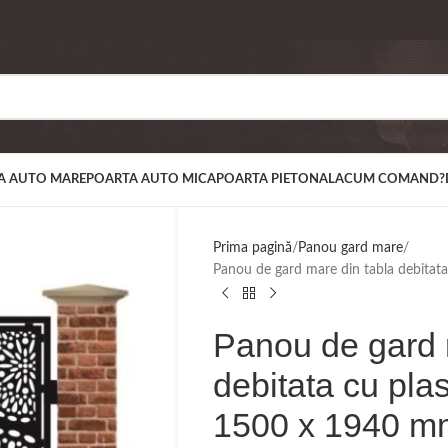
A AUTO MARE
POARTA AUTO MICA
POARTA PIETONALA
CUM COMAND?
Prima pagină
Panou gard mare
Panou de gard mare din tabla debita
Panou de gard 
debitata cu pl
1500 x 1940 m