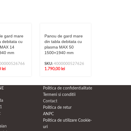
e gard mare
Panou de gard mare
Panou de gar
a debitata cu
din tabla debitata cu
din tabla debit
 MAX 14
plasma MAX 50
plasma MAX 9
940 mm
1500×1940 mm
1500×1940 m
00000526766
SKU:
4000000527626
SKU:
4000000
0
lei
1.790,00
lei
1.790,00
lei
NE
Politica de confidentialitate
Termeni si conditii
da
Contact
1
Politica de retur
t
ANPC
Politica de utilizare Cookie-
raian
uri