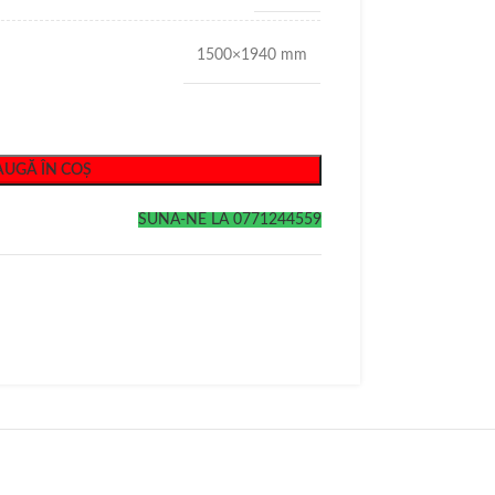
1500×1940 mm
UGĂ ÎN COȘ
SUNA-NE LA 0771244559