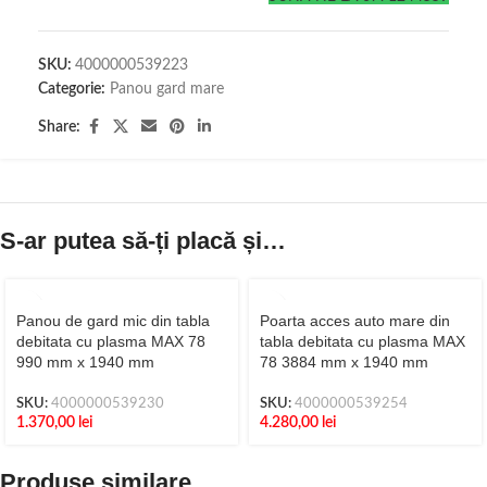
SKU:
4000000539223
Categorie:
Panou gard mare
Share:
S-ar putea să-ți placă și…
Panou de gard mic din tabla
Poarta acces auto mare din
debitata cu plasma MAX 78
tabla debitata cu plasma MAX
990 mm x 1940 mm
78 3884 mm x 1940 mm
SKU:
4000000539230
SKU:
4000000539254
1.370,00
lei
4.280,00
lei
Produse similare