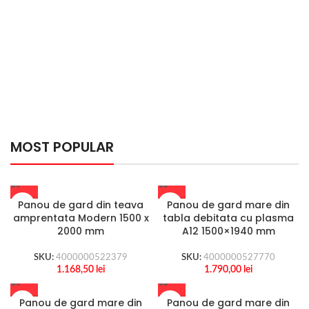
For Photographers
MOST POPULAR
Panou de gard din teava
Panou de gard mare din
amprentata Modern 1500 x
tabla debitata cu plasma
2000 mm
A12 1500×1940 mm
SKU:
4000000522379
SKU:
4000000527770
1.168,50
lei
1.790,00
lei
Panou de gard mare din
Panou de gard mare din