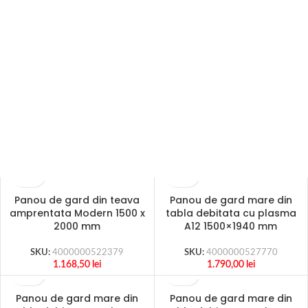
Discount On Summer
Collection
Panou de gard din teava
Panou de gard mare din
amprentata Modern 1500 x
tabla debitata cu plasma
2000 mm
A12 1500×1940 mm
SKU:
4000000522379
SKU:
4000000527770
1.168,50
lei
1.790,00
lei
Panou de gard mare din
Panou de gard mare din