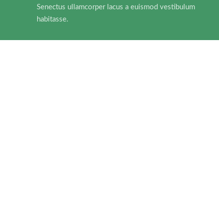
Senectus ullamcorper lacus a euismod vestibulum
habitasse.
Adapters
For Camera Lenses
Accessories