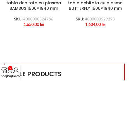
tabla debitata cu plasma
tabla debitata cu plasma
BAMBUS 1500×1940 mm
BUTTERFLY 1500×1940 mm
SKU:
4000000524786
SKU:
4000000529293
1.650,00
lei
1.634,00
lei
0
SALE PRODUCTS
Shop
Cart
My account
Panou de gard din teava amprentata Modern
1500 x 2000 mm
SKU:
4000000522379
1.168,50
lei