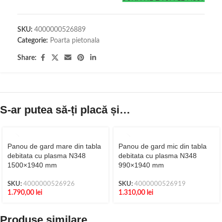
SKU:
4000000526889
Categorie:
Poarta pietonala
Share:
S-ar putea să-ți placă și…
Panou de gard mare din tabla
Panou de gard mic din tabla
debitata cu plasma N348
debitata cu plasma N348
1500×1940 mm
990×1940 mm
SKU:
4000000526926
SKU:
4000000526919
1.790,00
lei
1.310,00
lei
Produse similare