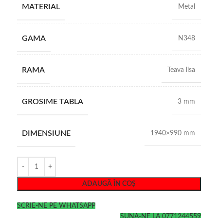
MATERIAL
Metal
GAMA
N348
RAMA
Teava lisa
GROSIME TABLA
3 mm
DIMENSIUNE
1940×990 mm
ADAUGĂ ÎN COȘ
SCRIE-NE PE WHATSAPP
SUNA-NE LA 0771244559