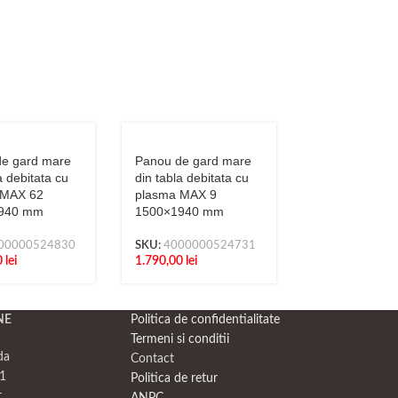
e gard mare
Panou de gard mare
Panou de gar
a debitata cu
din tabla debitata cu
din tabla debit
 MAX 62
plasma MAX 9
plasma N265
940 mm
1500×1940 mm
1500×1940 m
00000524830
SKU:
4000000524731
SKU:
4000000
0
lei
1.790,00
lei
1.790,00
lei
NE
Politica de confidentialitate
Termeni si conditii
da
Contact
1
Politica de retur
t