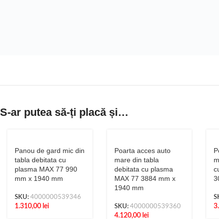
S-ar putea să-ți placă și…
Panou de gard mic din
Poarta acces auto
P
tabla debitata cu
mare din tabla
m
plasma MAX 77 990
debitata cu plasma
c
mm x 1940 mm
MAX 77 3884 mm x
3
1940 mm
SKU:
4000000539346
S
1.310,00
lei
3
SKU:
4000000539360
4.120,00
lei