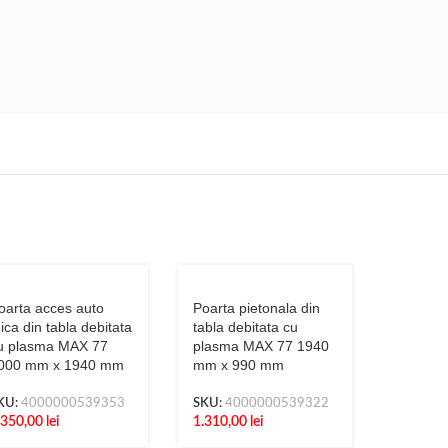
oarta acces auto
Poarta pietonala din
ica din tabla debitata
tabla debitata cu
u plasma MAX 77
plasma MAX 77 1940
000 mm x 1940 mm
mm x 990 mm
KU:
4000000539353
SKU:
4000000539322
.350,00
lei
1.310,00
lei