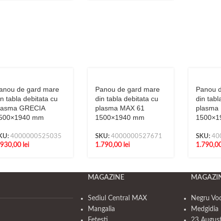
anou de gard mare
Panou de gard mare
Panou d
in tabla debitata cu
din tabla debitata cu
din tabl
lasma GRECIA
plasma MAX 61
plasma
500×1940 mm
1500×1940 mm
1500×1
KU:
4000000525035
SKU:
4000000527671
SKU:
40
.930,00
lei
1.790,00
lei
1.790,0
MAGAZINE
MAGAZI
Sediul Central MAX
Negru Vo
Mangalia
Medgidia 
Fetesti
23 Augus