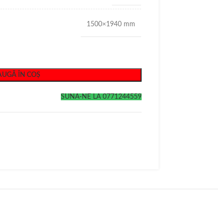
1500×1940 mm
UGĂ ÎN COȘ
SUNA-NE LA 0771244559