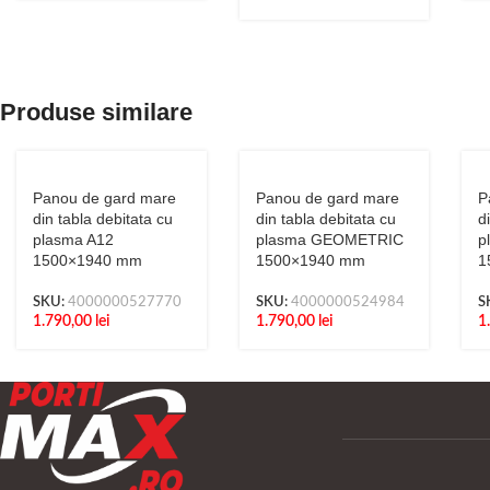
Produse similare
Panou de gard mare
Panou de gard mare
P
din tabla debitata cu
din tabla debitata cu
d
plasma A12
plasma GEOMETRIC
p
1500×1940 mm
1500×1940 mm
1
SKU:
4000000527770
SKU:
4000000524984
S
1.790,00
lei
1.790,00
lei
1