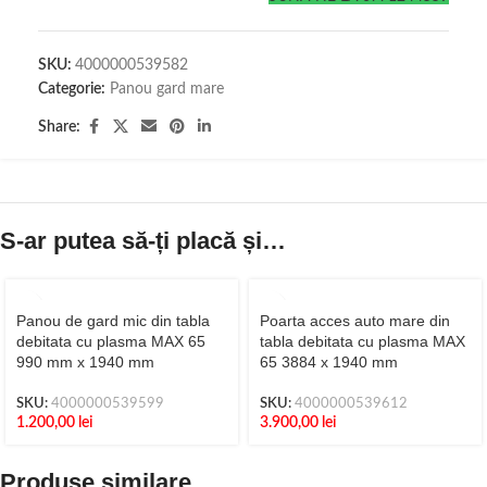
SKU:
4000000539582
Categorie:
Panou gard mare
Share:
S-ar putea să-ți placă și…
Panou de gard mic din tabla
Poarta acces auto mare din
debitata cu plasma MAX 65
tabla debitata cu plasma MAX
990 mm x 1940 mm
65 3884 x 1940 mm
SKU:
4000000539599
SKU:
4000000539612
1.200,00
lei
3.900,00
lei
Produse similare