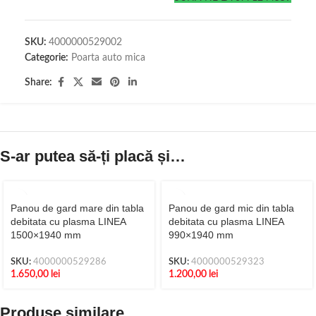
SKU:
4000000529002
Categorie:
Poarta auto mica
Share:
S-ar putea să-ți placă și…
Panou de gard mare din tabla
Panou de gard mic din tabla
debitata cu plasma LINEA
debitata cu plasma LINEA
1500×1940 mm
990×1940 mm
SKU:
4000000529286
SKU:
4000000529323
1.650,00
lei
1.200,00
lei
Produse similare