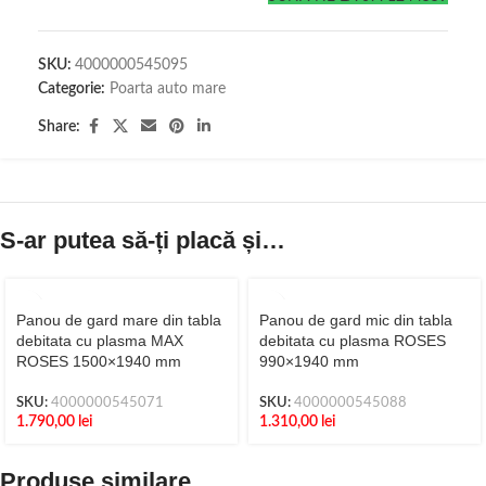
SKU:
4000000545095
Categorie:
Poarta auto mare
Share:
S-ar putea să-ți placă și…
Panou de gard mare din tabla
Panou de gard mic din tabla
debitata cu plasma MAX
debitata cu plasma ROSES
ROSES 1500×1940 mm
990×1940 mm
SKU:
4000000545071
SKU:
4000000545088
1.790,00
lei
1.310,00
lei
Produse similare