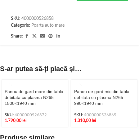
SKU:
4000000526858
Categorie:
Poarta auto mare
Share:
S-ar putea să-ți placă și…
Panou de gard mare din tabla
Panou de gard mic din tabla
debitata cu plasma N265
debitata cu plasma N265
1500×1940 mm
990×1940 mm
SKU:
4000000526872
SKU:
4000000526865
1.790,00
lei
1.310,00
lei
Produse similare