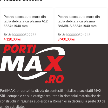
Poarta acces auto mare din
Poarta acces auto mare din
tabla debitata cu plasma A12
tabla debitata cu plasma
3884×1940 mm
BAMBUS 3884×1940 mm
SKU:
4000000527756
SKU:
4000000524748
4.120,00
lei
3.900,00
lei
PortiMAX.ro reprezinta divizia de confectii metalice a societatii MAX
SRL, companie ce si-a castigat reputatia in domeniul materialelor de
constructii in regiunea sud-estica a Romaniei, in decursul a peste 30 de
ani de activitate..