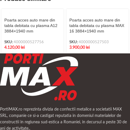
Poarta acces auto mare din
Poarta acces auto mare din
tabla debitata cu plasma A12
tabla debitata cu plasma MAX
3884×1940 mm
16 3884×1940 mm
SKU:
4000000527756
SKU:
4000000527503
4.120,00
lei
3.900,00
lei
PortiMAX.ro reprezinta divizia de confectii metalice a societatii MAX
SRL, companie ce si-a castigat reputatia in domeniul materialelor de
constructii in regiunea sud-estica a Romaniei, in decursul a peste 30 de
ani de activitate..