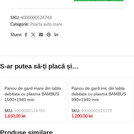
SKU:
4000000524748
Categorie:
Poarta auto mare
Share:
S-ar putea să-ți placă și…
Panou de gard mare din tabla
Panou de gard mic din tabla
debitata cu plasma BAMBUS
debitata cu plasma BAMBUS
1500×1940 mm
990×1940 mm
SKU:
4000000524786
SKU:
4000000524779
1.650,00
lei
1.200,00
lei
Produse similare