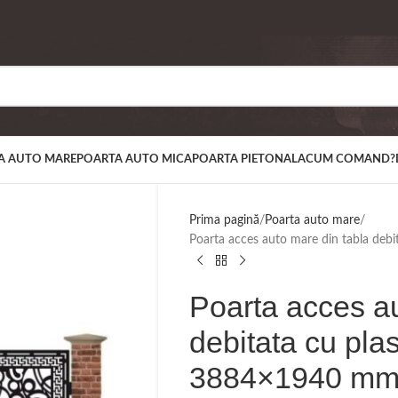
A AUTO MARE
POARTA AUTO MICA
POARTA PIETONALA
CUM COMAND?
Prima pagină
Poarta auto mare
Poarta acces auto mare din tabla d
Poarta acces au
debitata cu p
3884×1940 m