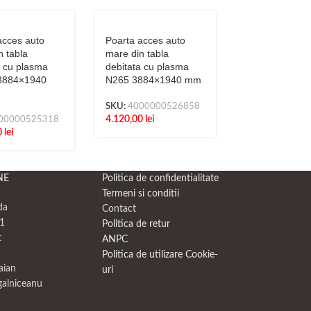
acces auto
Poarta acces auto
Poarta acces 
n tabla
mare din tabla
mare din tabla
a cu plasma
debitata cu plasma
debitata cu p
3884×1940
N265 3884×1940 mm
N283 3884×1
SKU:
4000000526858
SKU:
4000000
4.120,00
lei
3.900,00
lei
00000525318
0
lei
NE
Politica de confidentialitate
Termeni si conditii
da
Contact
1
Politica de retur
t
ANPC
Politica de utilizare Cookie-
raian
uri
galniceanu