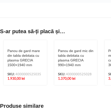
S-ar putea să-ți placă și…
Panou de gard mare
Panou de gard mic din
P
din tabla debitata cu
tabla debitata cu
m
plasma GRECIA
plasma GRECIA
c
1500×1940 mm
990×1940 mm
3
SKU:
4000000525035
SKU:
4000000525028
S
1.930,00
lei
1.370,00
lei
3
Produse similare