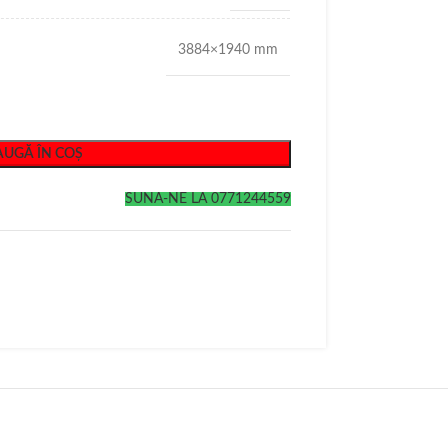
3884×1940 mm
UGĂ ÎN COȘ
SUNA-NE LA 0771244559