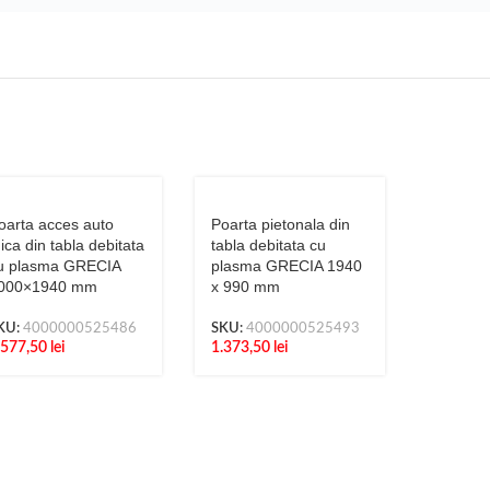
oarta acces auto
Poarta pietonala din
ica din tabla debitata
tabla debitata cu
u plasma GRECIA
plasma GRECIA 1940
000×1940 mm
x 990 mm
KU:
4000000525486
SKU:
4000000525493
.577,50
lei
1.373,50
lei