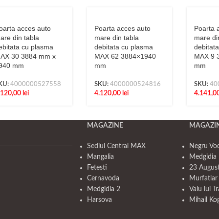
oarta acces auto
Poarta acces auto
Poarta 
are din tabla
mare din tabla
mare di
ebitata cu plasma
debitata cu plasma
debitat
AX 30 3884 mm x
MAX 62 3884×1940
MAX 9 
940 mm
mm
mm
KU:
4000000527558
SKU:
4000000524816
SKU:
40
.120,00
lei
4.120,00
lei
4.141,0
MAGAZINE
MAGAZI
Sediul Central MAX
Negru Vo
Mangalia
Medgidia 
Fetesti
23 Augus
Cernavoda
Murfatlar
Medgidia 2
Valu lui T
Harsova
Mihail Ko