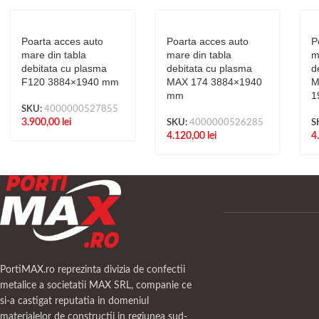
Poarta acces auto
Poarta acces auto
P
mare din tabla
mare din tabla
m
debitata cu plasma
debitata cu plasma
d
F120 3884×1940 mm
MAX 174 3884×1940
M
mm
1
SKU:
4000000527855
3.900,00
lei
SKU:
4000000526285
S
4.120,00
lei
4
PortiMAX.ro reprezinta divizia de confectii
metalice a societatii MAX SRL, companie ce
si-a castigat reputatia in domeniul
materialelor de constructii in regiunea sud-