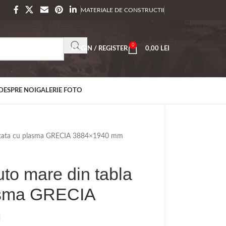
MATERIALE DE CONSTRUCTII
0
LOGIN / REGISTER
0,00
LEI
DESPRE NOI
GALERIE FOTO
ebitata cu plasma GRECIA 3884×1940 mm
to mare din tabla
lasma GRECIA
m