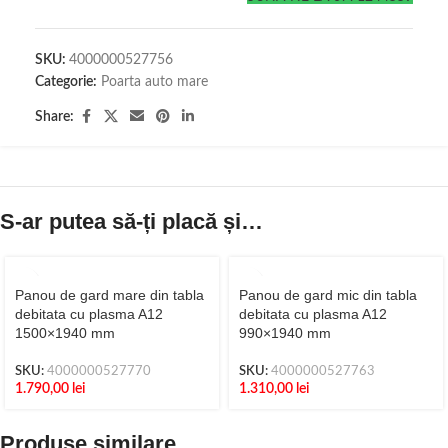
SKU:
4000000527756
Categorie:
Poarta auto mare
Share:
S-ar putea să-ți placă și…
Panou de gard mare din tabla
Panou de gard mic din tabla
debitata cu plasma A12
debitata cu plasma A12
1500×1940 mm
990×1940 mm
SKU:
4000000527770
SKU:
4000000527763
1.790,00
lei
1.310,00
lei
Produse similare