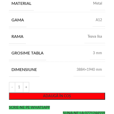
MATERIAL
Metal
GAMA
A12
RAMA
Teava lisa
GROSIME TABLA
3 mm
DIMENSIUNE
3884×1940 mm
ADAUGĂ ÎN COȘ
SCRIE-NE PE WHATSAPP
SUNA-NE LA 0771244559