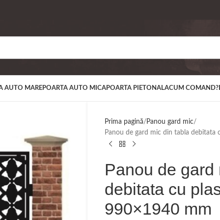
A AUTO MARE
POARTA AUTO MICA
POARTA PIETONALA
CUM COMAND?
Prima pagină
Panou gard mic
Panou de gard mic din tabla debita
Panou de gard m
debitata cu pl
990×1940 mm