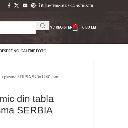
MATERIALE DE CONSTRUCTII
0
LOGIN / REGISTER
0,00
LEI
DESPRE NOI
GALERIE FOTO
ta cu plasma SERBIA 990×1940 mm
ic din tabla
asma SERBIA