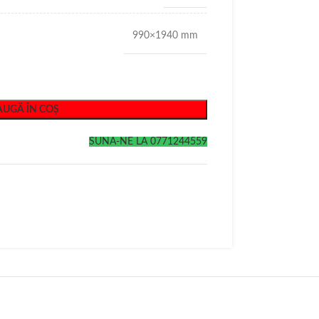
990×1940 mm
UGĂ ÎN COȘ
SUNA-NE LA 0771244559