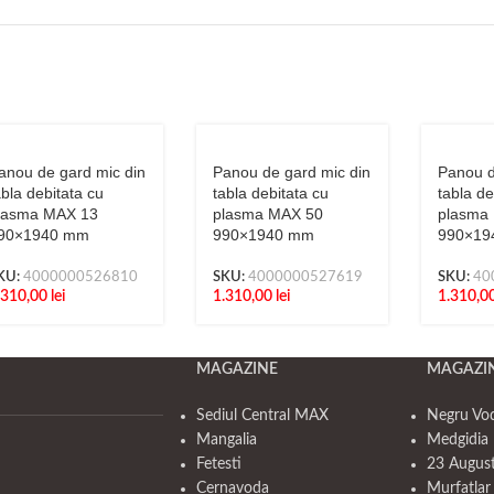
anou de gard mic din
Panou de gard mic din
Panou d
abla debitata cu
tabla debitata cu
tabla de
lasma MAX 13
plasma MAX 50
plasma
90×1940 mm
990×1940 mm
990×19
KU:
4000000526810
SKU:
4000000527619
SKU:
40
.310,00
lei
1.310,00
lei
1.310,0
MAGAZINE
MAGAZI
Sediul Central MAX
Negru Vo
Mangalia
Medgidia 
Fetesti
23 Augus
Cernavoda
Murfatlar