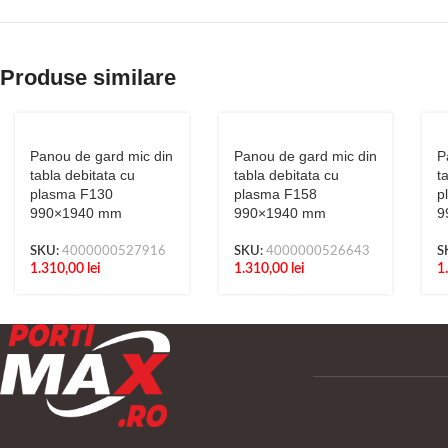
Produse similare
Panou de gard mic din
Panou de gard mic din
P
tabla debitata cu
tabla debitata cu
t
plasma F130
plasma F158
p
990×1940 mm
990×1940 mm
9
SKU:
4000000527916
SKU:
4000000526643
S
1.310,00
lei
1.310,00
lei
1