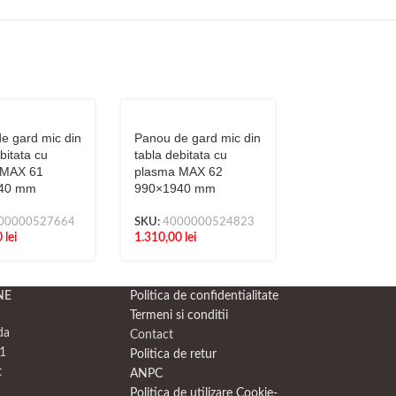
e gard mic din
Panou de gard mic din
Panou de gard
bitata cu
tabla debitata cu
tabla debitata
 MAX 61
plasma MAX 62
plasma N219
40 mm
990×1940 mm
990×1940 mm
00000527664
SKU:
4000000524823
SKU:
4000000
0
lei
1.310,00
lei
1.200,00
lei
NE
Politica de confidentialitate
Termeni si conditii
da
Contact
1
Politica de retur
t
ANPC
Politica de utilizare Cookie-