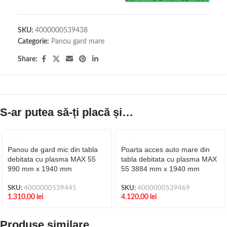
SKU:
4000000539438
Categorie:
Panou gard mare
Share:
S-ar putea să-ți placă și…
Panou de gard mic din tabla
Poarta acces auto mare din
debitata cu plasma MAX 55
tabla debitata cu plasma MAX
990 mm x 1940 mm
55 3884 mm x 1940 mm
SKU:
4000000539445
SKU:
4000000539469
1.310,00
lei
4.120,00
lei
Produse similare