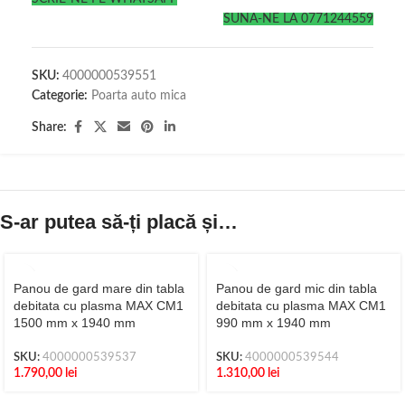
SUNA-NE LA 0771244559
SKU:
4000000539551
Categorie:
Poarta auto mica
Share:
S-ar putea să-ți placă și…
Panou de gard mare din tabla
Panou de gard mic din tabla
debitata cu plasma MAX CM1
debitata cu plasma MAX CM1
1500 mm x 1940 mm
990 mm x 1940 mm
SKU:
4000000539537
SKU:
4000000539544
1.790,00
lei
1.310,00
lei