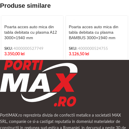
Produse similare
Poarta acces auto mica din
Poarta acces auto mica din
tabla debitata cu plasma A12
tabla debitata cu plasma
3000×1940 mm
BAMBUS 3000×1940 mm
SKU:
4000000527749
SKU:
4000000524755
3.350,00
lei
3.126,50
lei
PortiMAX.ro reprezinta divizia de confectii metalice a societatii MAX
SRL, companie ce si-a castigat reputatia in domeniul materialelor de
constructii in regiunea sud-estica a Romaniei, in decursul a peste 30 de