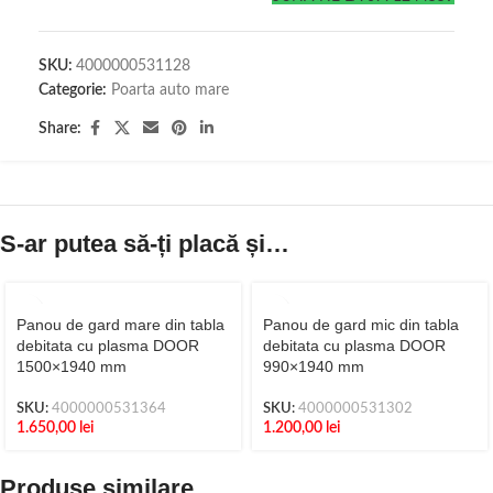
SKU:
4000000531128
Categorie:
Poarta auto mare
Share:
S-ar putea să-ți placă și…
Panou de gard mare din tabla
Panou de gard mic din tabla
debitata cu plasma DOOR
debitata cu plasma DOOR
1500×1940 mm
990×1940 mm
SKU:
4000000531364
SKU:
4000000531302
1.650,00
lei
1.200,00
lei
Produse similare